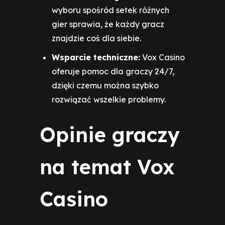
wyboru spośród setek różnych
gier sprawia, że każdy gracz
znajdzie coś dla siebie.
Wsparcie techniczne:
Vox Casino
oferuje pomoc dla graczy 24/7,
dzięki czemu można szybko
rozwiązać wszelkie problemy.
Opinie graczy
na temat Vox
Casino