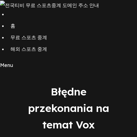
홈
무료 스포츠 중계
해외 스포츠 중계
Menu
Błędne
przekonania na
temat Vox