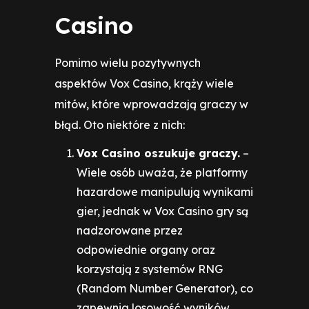
Casino
Pomimo wielu pozytywnych
aspektów Vox Casino, krąży wiele
mitów, które wprowadzają graczy w
błąd. Oto niektóre z nich:
Vox Casino oszukuje graczy.
–
Wiele osób uważa, że platformy
hazardowe manipulują wynikami
gier, jednak w Vox Casino gry są
nadzorowane przez
odpowiednie organy oraz
korzystają z systemów RNG
(Random Number Generator), co
zapewnia losowość wyników.