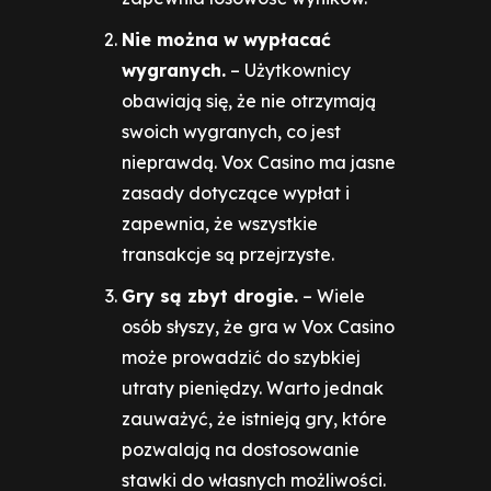
Nie można w wypłacać
wygranych.
– Użytkownicy
obawiają się, że nie otrzymają
swoich wygranych, co jest
nieprawdą. Vox Casino ma jasne
zasady dotyczące wypłat i
zapewnia, że wszystkie
transakcje są przejrzyste.
Gry są zbyt drogie.
– Wiele
osób słyszy, że gra w Vox Casino
może prowadzić do szybkiej
utraty pieniędzy. Warto jednak
zauważyć, że istnieją gry, które
pozwalają na dostosowanie
stawki do własnych możliwości.