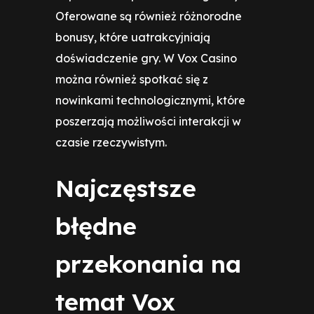
Oferowane są również różnorodne
bonusy, które uatrakcyjniają
doświadczenie gry. W Vox Casino
można również spotkać się z
nowinkami technologicznymi, które
poszerzają możliwości interakcji w
czasie rzeczywistym.
Najczęstsze
błędne
przekonania na
temat Vox