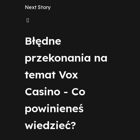
Next Story
Błędne
przekonania na
temat Vox
Casino - Co
powinieneś
wiedzieć?