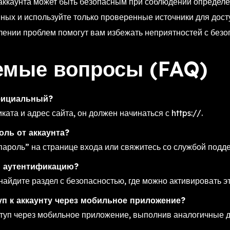
аккаунта может быть безопасным при соблюдении определе
ных и используйте только проверенные источники для досту
нии проблем помогут вам избежать неприятностей с безоп
емые вопросы (FAQ)
официальный?
ата и адрес сайта, он должен начинаться с https://.
оль от аккаунта?
ароль” на странице входа или свяжитесь со службой подде
ю аутентификацию?
 найдите раздел с безопасностью, где можно активировать э
п к аккаунту через мобильное приложение?
ступ через мобильное приложение, выполнив аналогичные д