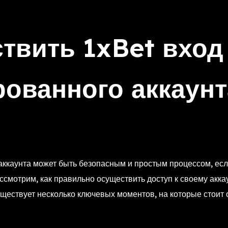
твить 1xBet вход
ованного аккаунт
аккаунта может быть безопасным и простым процессом, ес
ссмотрим, как правильно осуществить доступ к своему акк
уществует несколько ключевых моментов, на которые стоит