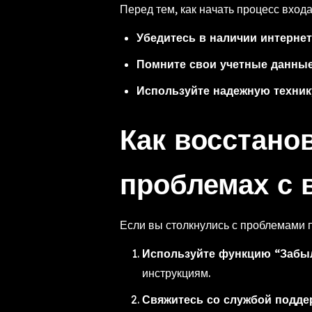
Перед тем, как начать процесс вход
Убедитесь в наличии интернет
Помните свои учетные данные
Используйте надежную техник
Как восстанов
проблемах с 
Если вы столкнулись с проблемами п
Используйте функцию “Забыл
инструкциям.
Свяжитесь со службой подде