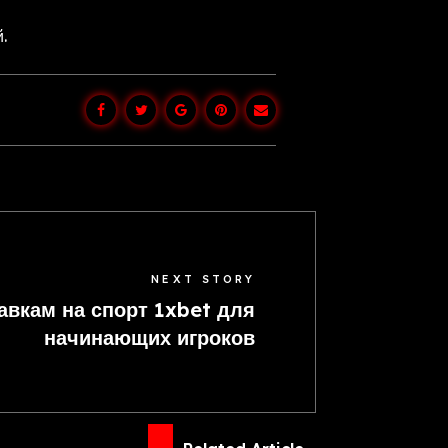
.
NEXT STORY
авкам на спорт 1xbet для
начинающих игроков