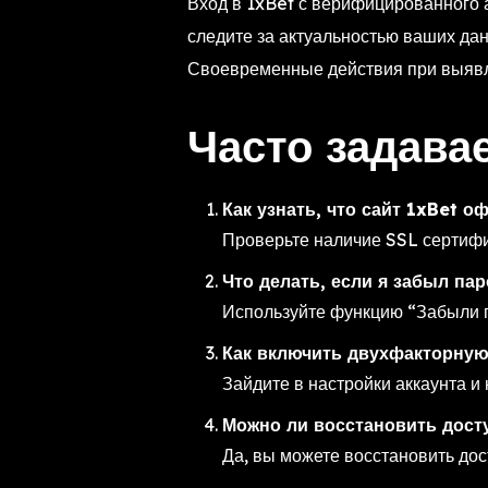
Вход в 1xBet с верифицированного 
следите за актуальностью ваших дан
Своевременные действия при выявле
Часто задава
Как узнать, что сайт 1xBet 
Проверьте наличие SSL сертифик
Что делать, если я забыл пар
Используйте функцию “Забыли п
Как включить двухфакторну
Зайдите в настройки аккаунта и
Можно ли восстановить досту
Да, вы можете восстановить до