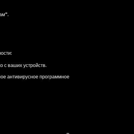
ам”.
ости:
о с ваших устройств.
ьное антивирусное программное