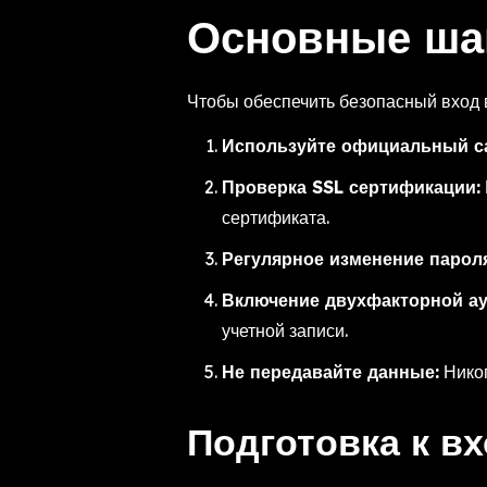
Основные шаг
Чтобы обеспечить безопасный вход 
Используйте официальный са
Проверка SSL сертификации:
сертификата.
Регулярное изменение пароля
Включение двухфакторной ау
учетной записи.
Не передавайте данные:
Никог
Подготовка к вх