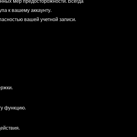
нных мер предосторожности. Всегда
па к вашему аккаунту.
асностью вашей учетной записи.
ржки.
ту функцию.
ействия.