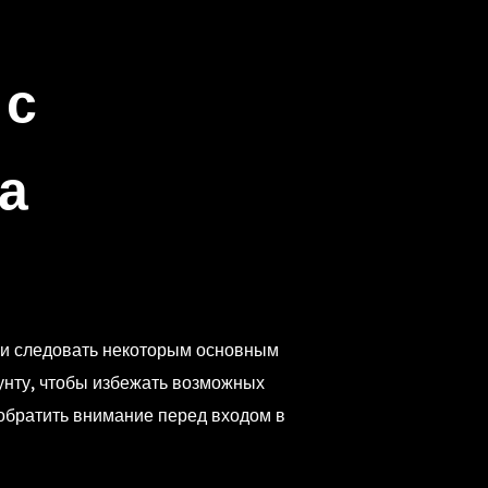
 с
а
ли следовать некоторым основным
аунту, чтобы избежать возможных
 обратить внимание перед входом в