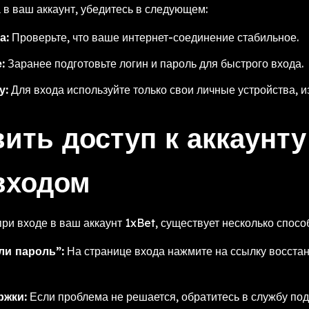
а в ваш аккаунт, убедитесь в следующем:
а:
Проверьте, что ваше интернет-соединение стабильное.
:
Заранее подготовьте логин и пароль для быстрого входа.
у:
Для входа используйте только свои личные устройства, 
ить доступ к аккаунту
входом
ри входе в ваш аккаунт 1xBet, существует несколько спосо
и пароль”:
На странице входа нажмите на ссылку восста
ржки:
Если проблема не решается, обратитесь в службу под