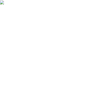
Skip
to
content
홈
무료 스포츠 중계
해외 스포츠 중계
Menu
Które sloty
z bonusami