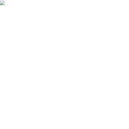
홈
무료 스포츠 중계
해외 스포츠 중계
Menu
L’impatto
della