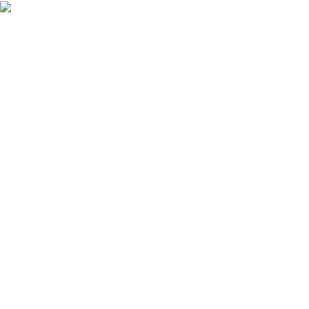
Skip
to
content
홈
무료 스포츠 중계
해외 스포츠 중계
Menu
Преимущества
скачивания