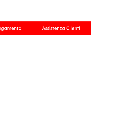
to alcuni dei migliori casino non AAMS
Pagamento
Assistenza Clienti
wallet
Chat Live, Email
di Credito
Telefono, Chat Live
t, Bitcoin
Chat Live 24/7
rtante notare che i bonus possono
ori sui casino italiani non AAMS
o Non AAMS