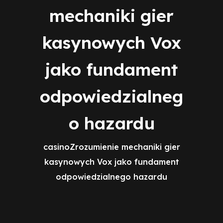
mechaniki gier
kasynowych Vox
jako fundament
odpowiedzialneg
o hazardu
casino
Zrozumienie mechaniki gier
kasynowych Vox jako fundament
odpowiedzialnego hazardu