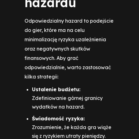
hazardu
Odpowiedzialny hazard to podejście
do gier, które ma na celu
minimalizację ryzyka uzależnienia
oraz negatywnych skutków
finansowych. Aby grać
odpowiedzialnie, warto zastosować
kilka strategii:
Ustalenie budżetu:
Zdefiniowanie górnej granicy
wydatków na hazard.
Świadomość ryzyka:
Zrozumienie, że każda gra wiąże
się z ryzykiem utraty pieniędzy.