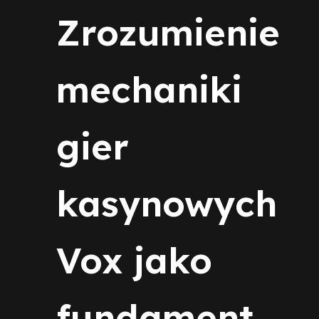
Zrozumienie
mechaniki
gier
kasynowych
Vox jako
fundament