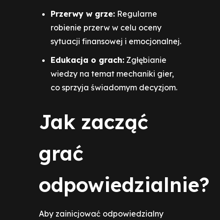
Przerwy w grze:
Regularne
robienie przerw w celu oceny
sytuacji finansowej i emocjonalnej.
Edukacja o grach:
Zgłębianie
wiedzy na temat mechaniki gier,
co sprzyja świadomym decyzjom.
Jak zacząć
grać
odpowiedzialnie?
Aby zainicjować odpowiedzialny