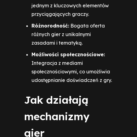
jednym z kluczowych elementów
przyciągających graczy.
Różnorodność:
Bogata oferta
różnych gier z unikalnymi
zasadami i tematyką.
Możliwości społecznościowe:
Integracja z mediami
społecznościowymi, co umożliwia
udostępnianie doświadczeń z gry.
Jak działają
mechanizmy
gier