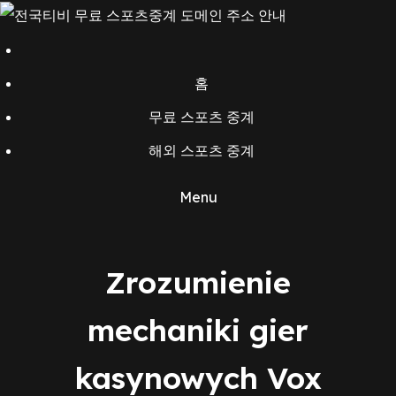
Skip
to
content
홈
무료 스포츠 중계
해외 스포츠 중계
Menu
Zrozumienie
mechaniki gier
kasynowych Vox