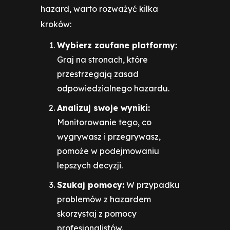
hazard, warto rozważyć kilka
kroków:
Wybierz zaufane platformy:
Graj na stronach, które
przestrzegają zasad
odpowiedzialnego hazardu.
Analizuj swoje wyniki:
Monitorowanie tego, co
wygrywasz i przegrywasz,
pomoże w podejmowaniu
lepszych decyzji.
Szukaj pomocy:
W przypadku
problemów z hazardem
skorzystaj z pomocy
profesjonalistów.