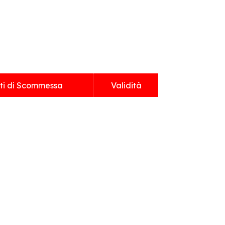
 Non AAMS
siti di giochi più populari non AAMS:
iti di Scommessa
Validità
30x
30 giorni
40x
7 giorni
25x
15 giorni
Casino X offre un bonus di benvenuto
rfetto per chi teme di investire subito
, offrendo vantaggi per i giocatori