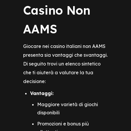
Casino Non
AAMS
Giocare nei casino italiani non AAMS
presenta sia vantaggi che svantaggi.
Di seguito trovi un elenco sintetico
che ti aiuterà a valutare la tua
decisione:
Vantaggi:
Maggiore varietà di giochi
disponibili
Promozioni e bonus più