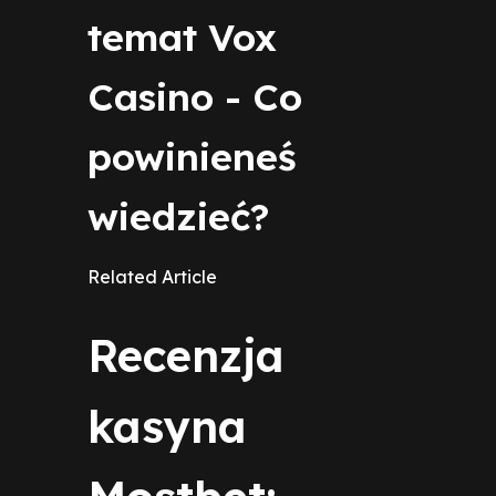
temat Vox
Casino - Co
powinieneś
wiedzieć?
Related Article
Recenzja
kasyna