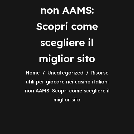
non AAMS:
Scopri come
scegliere il
miglior sito
Home
Uncategorized
Risorse
utili per giocare nei casino italiani
non AAMS: Scopri come scegliere il
miglior sito