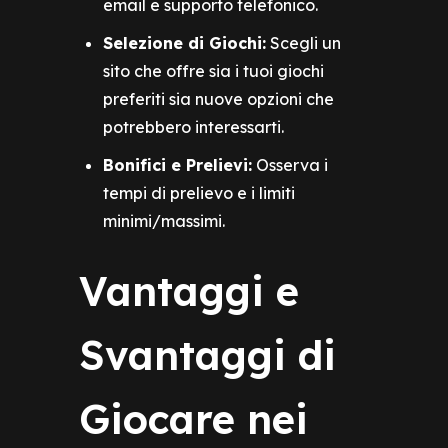
email e supporto telefonico.
Selezione di Giochi:
Scegli un
sito che offre sia i tuoi giochi
preferiti sia nuove opzioni che
potrebbero interessarti.
Bonifici e Prelievi:
Osserva i
tempi di prelievo e i limiti
minimi/massimi.
Vantaggi e
Svantaggi di
Giocare nei