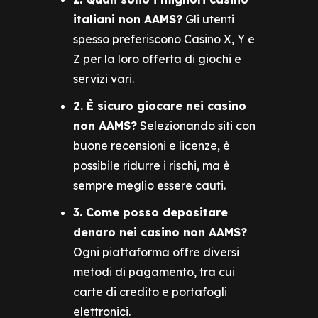
italiani non AAMS?
Gli utenti
spesso preferiscono Casino X, Y e
Z per la loro offerta di giochi e
servizi vari.
2. È sicuro giocare nei casino
non AAMS?
Selezionando siti con
buone recensioni e licenze, è
possibile ridurre i rischi, ma è
sempre meglio essere cauti.
3. Come posso depositare
denaro nei casino non AAMS?
Ogni piattaforma offre diversi
metodi di pagamento, tra cui
carte di credito e portafogli
elettronici.