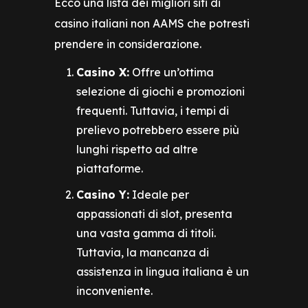
Ecco una lista dei migliori siti di
casino italiani non AAMS che potresti
prendere in considerazione.
Casino X:
Offre un’ottima
selezione di giochi e promozioni
frequenti. Tuttavia, i tempi di
prelievo potrebbero essere più
lunghi rispetto ad altre
piattaforme.
Casino Y:
Ideale per
appassionati di slot, presenta
una vasta gamma di titoli.
Tuttavia, la mancanza di
assistenza in lingua italiana è un
inconveniente.