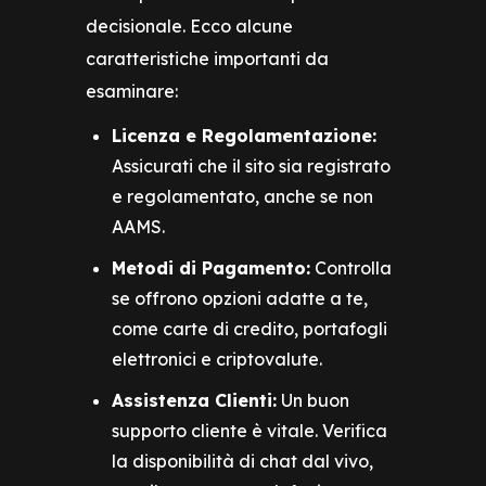
decisionale. Ecco alcune
caratteristiche importanti da
esaminare:
Licenza e Regolamentazione:
Assicurati che il sito sia registrato
e regolamentato, anche se non
AAMS.
Metodi di Pagamento:
Controlla
se offrono opzioni adatte a te,
come carte di credito, portafogli
elettronici e criptovalute.
Assistenza Clienti:
Un buon
supporto cliente è vitale. Verifica
la disponibilità di chat dal vivo,