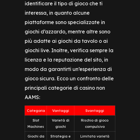
identificare il tipo di gioco che ti
interessa, in quanto alcune
piattaforme sono specializzate in
giochi d’azzardo, mentre altre sono
più adatte ai giochi da tavolo o ai
giochi live. Inoltre, verifica sempre la
licenza e la reputazione del sito, in
modo da garantirti un’esperienza di
gioco sicura. Ecco un confronto delle
principali categorie di casino non
AAMS:
Categoria
Vantaggi
Svantaggi
Slot
Varietà di
Rischio di gioco
Machines
giochi
compulsivo
Giochi da
Strategia e
Limitata varietà