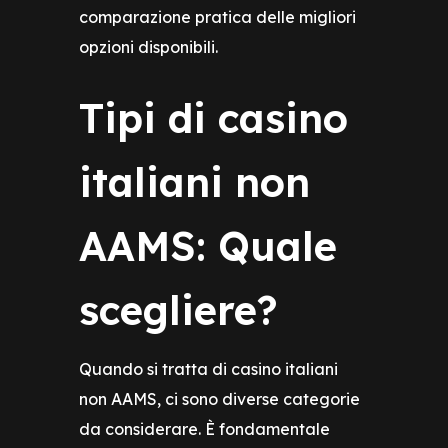
comparazione pratica delle migliori
opzioni disponibili.
Tipi di casino
italiani non
AAMS: Quale
scegliere?
Quando si tratta di casino italiani
non AAMS, ci sono diverse categorie
da considerare. È fondamentale