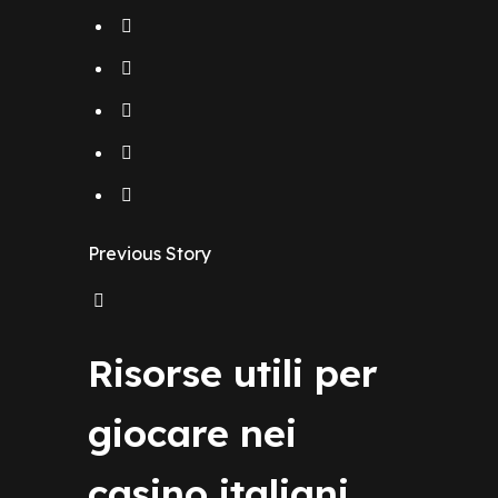
Previous Story
Risorse utili per
giocare nei
casino italiani