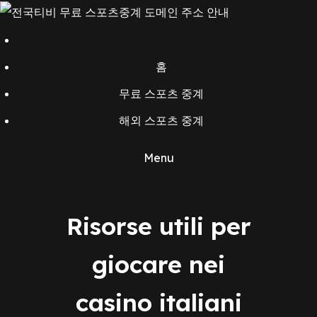
Skip
to
content
홈
무료 스포츠 중계
해외 스포츠 중계
Menu
Risorse utili per
giocare nei
casino italiani