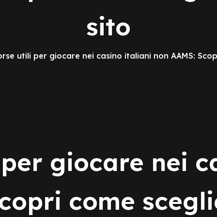
sito
orse utili per giocare nei casino italiani non AAMS: Scopr
 per giocare nei c
opri come sceglie