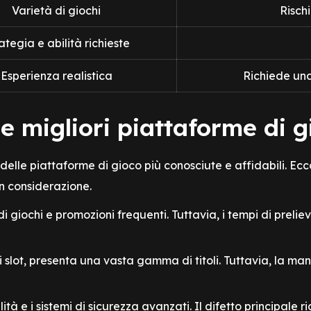
Varietà di giochi
Risch
ategia e abilità richieste
Esperienza realistica
Richiede una
 migliori piattaforme di g
le piattaforme di gioco più conosciute e affidabili. Ecco u
in considerazione.
i giochi e promozioni frequenti. Tuttavia, i tempi di prelie
slot, presenta una vasta gamma di titoli. Tuttavia, la man
ità e i sistemi di sicurezza avanzati. Il difetto principale