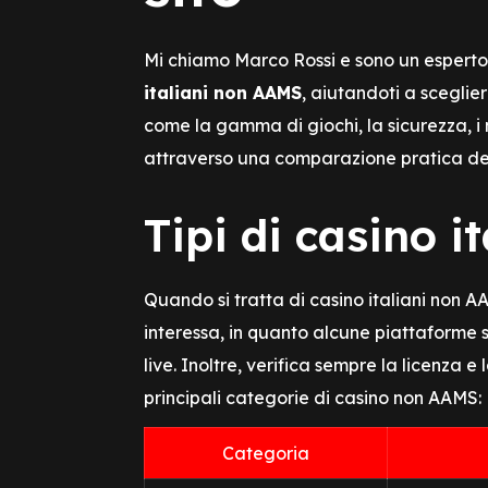
Mi chiamo Marco Rossi e sono un esperto d
italiani non AAMS
, aiutandoti a sceglier
come la gamma di giochi, la sicurezza, i 
attraverso una comparazione pratica delle
Tipi di casino 
Quando si tratta di casino italiani non A
interessa, in quanto alcune piattaforme s
live. Inoltre, verifica sempre la licenza 
principali categorie di casino non AAMS:
Categoria