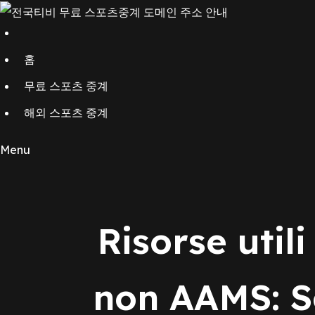
Skip
to
content
홈
무료 스포츠 중계
해외 스포츠 중계
Menu
Risorse utili
non AAMS: Sc