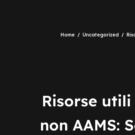
Home
Uncategorized
Ris
Risorse utili
non AAMS: Sc