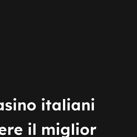
asino italiani
re il miglior