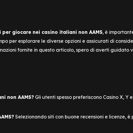
li per giocare nei casino italiani non AAMS
, è important
 tempo per esplorare le diverse opzioni e assicurati di consi
formazioni fornite in questo articolo, spero di averti guidat
liani non AAMS?
Gli utenti spesso preferiscono Casino X, Y e 
 AAMS?
Selezionando siti con buone recensioni e licenze, è p