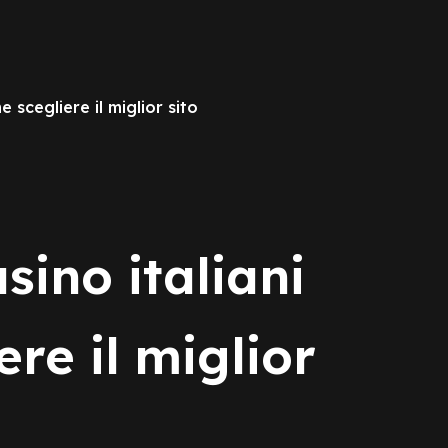
 scegliere il miglior sito
sino italiani
re il miglior