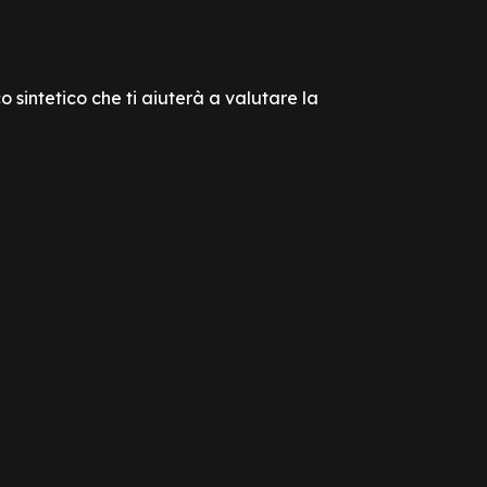
 sintetico che ti aiuterà a valutare la