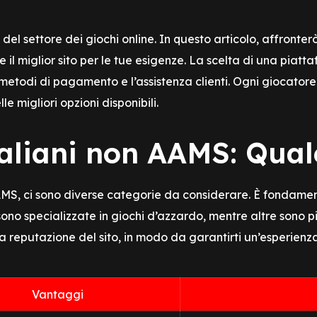
el settore dei giochi online. In questo articolo, affronter
e il miglior sito per le tue esigenze. La scelta di una piatt
metodi di pagamento e l’assistenza clienti. Ogni giocatore 
 migliori opzioni disponibili.
italiani non AAMS: Qual
AMS, ci sono diverse categorie da considerare. È fondamenta
ono specializzate in giochi d’azzardo, mentre altre sono pi
e la reputazione del sito, in modo da garantirti un’esperien
Vantaggi