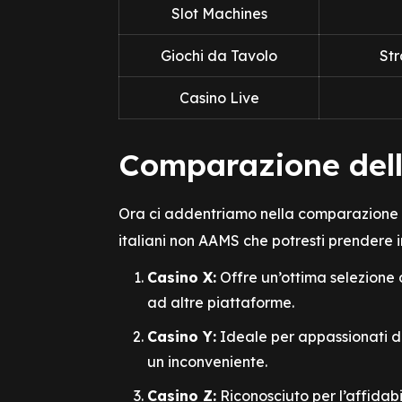
Slot Machines
Giochi da Tavolo
Str
Casino Live
Comparazione delle
Ora ci addentriamo nella comparazione del
italiani non AAMS che potresti prendere 
Casino X:
Offre un’ottima selezione d
ad altre piattaforme.
Casino Y:
Ideale per appassionati di 
un inconveniente.
Casino Z:
Riconosciuto per l’affidabil